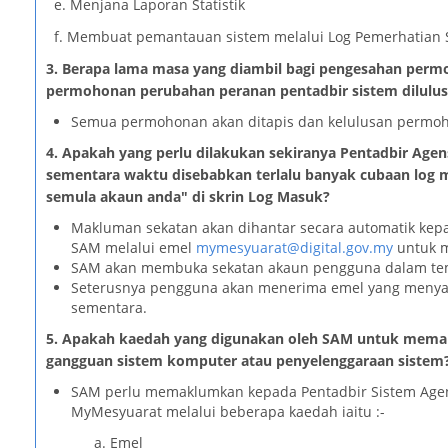
e. Menjana Laporan Statistik
f. Membuat pemantauan sistem melalui Log Pemerhatian 
3.
Berapa lama masa yang diambil bagi pengesahan permoh
permohonan perubahan peranan pentadbir sistem dilulus
Semua permohonan akan ditapis dan kelulusan permoho
4. Apakah yang perlu dilakukan sekiranya Pentadbir Agen
sementara waktu disebabkan terlalu banyak cubaan log m
semula akaun anda" di skrin Log Masuk?
Makluman sekatan akan dihantar secara automatik ke
SAM melalui emel
mymesyuarat@digital.gov.my
untuk m
SAM akan membuka sekatan akaun pengguna dalam tem
Seterusnya pengguna akan menerima emel yang menyata
sementara.
5.
Apakah kaedah yang digunakan oleh SAM untuk memak
gangguan sistem komputer atau penyelenggaraan sistem
SAM perlu memaklumkan kepada Pentadbir Sistem Agen
MyMesyuarat melalui beberapa kaedah iaitu :-
a. Emel