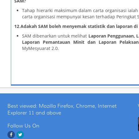
SAM?
Tahap hierarki maksimum dalam carta organisasi ialah
carta organisasi mempunyai kesan terhadap Peringkat 
12
.
Adakah SAM boleh menyemak statistik dan laporan di
SAM dibenarkan untuk melihat
Laporan Penggunaan
, 
Laporan Pemantauan Minit dan Laporan Pelaksan
MyMesyuarat 2.0
.
Best viewed: Mozilla Firefox, Chrome, Internet
Explorer 11 and above
Follow Us On