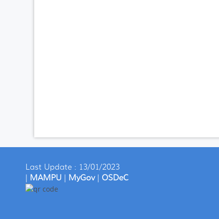
Last Update : 13/01/2023
|
MAMPU
|
MyGov
|
OSDeC