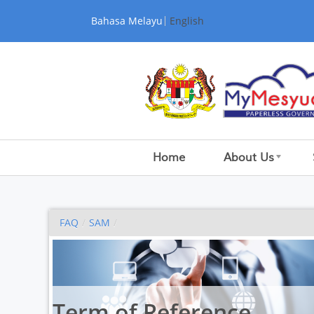
Skip to Content
Bahasa Melayu
English
Home
About Us
FAQ
/
SAM
/
Term of Reference