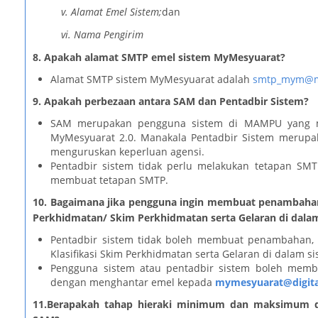
v. Alamat Emel Sistem;
dan
vi. Nama Pengirim
8. Apakah alamat SMTP emel sistem MyMesyuarat?
Alamat SMTP sistem MyMesyuarat adalah
smtp_mym@m
9. Apakah perbezaan antara SAM dan Pentadbir Sistem?
SAM merupakan pengguna sistem di MAMPU yang m
MyMesyuarat 2.0. Manakala Pentadbir Sistem merupa
menguruskan keperluan agensi.
Pentadbir sistem tidak perlu melakukan tetapan S
membuat tetapan SMTP.
10.
Bagaimana jika pengguna ingin membuat penambahan a
Perkhidmatan/ Skim Perkhidmatan serta Gelaran di dala
Pentadbir sistem tidak boleh membuat penambahan, 
Klasifikasi Skim Perkhidmatan serta Gelaran di dalam si
Pengguna sistem atau pentadbir sistem boleh mem
dengan menghantar emel kepada
mymesyuarat@digita
11.Berapakah tahap hieraki minimum dan maksimum dal