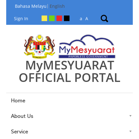
Skip to Content
Bahasa Melayu
English
Sign In
a
A
MyMESYUARAT
OFFICIAL PORTAL
Home
About Us
Service